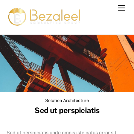
Skip
Men
to
content
Solution Architecture
Sed ut perspiciatis
Sed ut perspiciatis unde omnis iste natus error sit